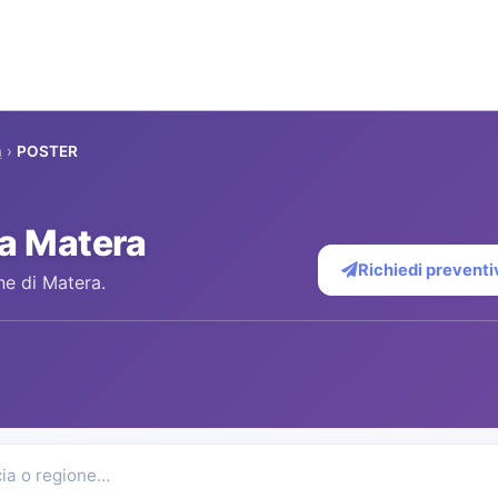
a
›
POSTER
a Matera
Richiedi preventi
ne di Matera.
cia o regione…