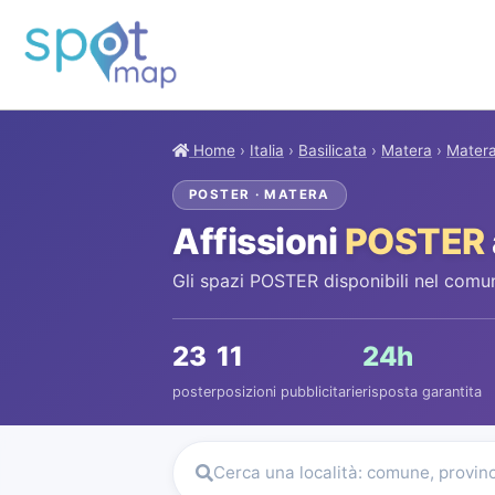
Home
›
Italia
›
Basilicata
›
Matera
›
Mater
POSTER · MATERA
Affissioni
POSTER
Gli spazi POSTER disponibili nel comu
23
11
24h
poster
posizioni pubblicitarie
risposta garantita
Cerca una località: comune, provin