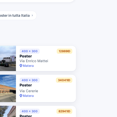
oster
in tutta Italia
400 x 300
12869ID
Poster
Via Enrico Mattei
Matera
400 x 300
34041ID
Poster
Via Cererie
Matera
400 x 300
82941ID
Poster