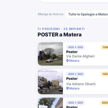
Allarga la ricerca:
Tutte le tipologie a Mater
11 POSIZIONI · 23 IMPIANTI
POSTER a Matera
400 x 300
128
Poster
Via Dante Alighieri
Matera
400 x 300
128
Poster
Via Adriano Olivetti
Matera
400 x 300
829
Poster