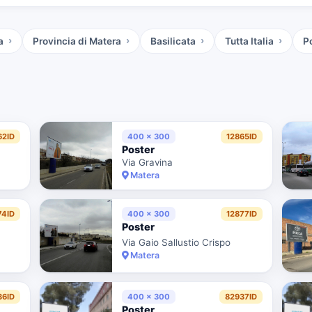
a
Provincia di Matera
Basilicata
Tutta Italia
P
62ID
400 x 300
12865ID
Poster
Via Gravina
Matera
74ID
400 x 300
12877ID
Poster
Via Gaio Sallustio Crispo
Matera
36ID
400 x 300
82937ID
Poster