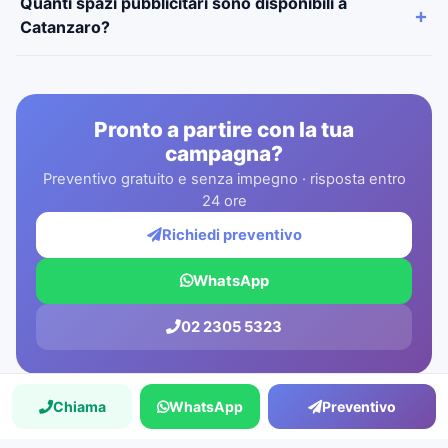
Quanti spazi pubblicitari sono disponibili a
Catanzaro?
Pronto a partire con la tua
campagna?
Preventivo gratuito e senza impegno · risposta entro
24 ore
Richiedi preventivo
WhatsApp
02 2305 5323
Chiama
WhatsApp
Preventivo