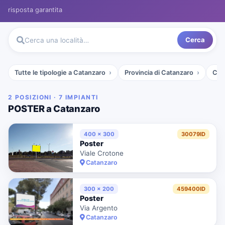
risposta garantita
Cerca
Cerca una località…
Tutte le tipologie a Catanzaro
Provincia di Catanzaro
Cala
2 POSIZIONI · 7 IMPIANTI
POSTER a Catanzaro
400 x 300
30079ID
Poster
Viale Crotone
Catanzaro
300 x 200
459400ID
Poster
Via Argento
Catanzaro