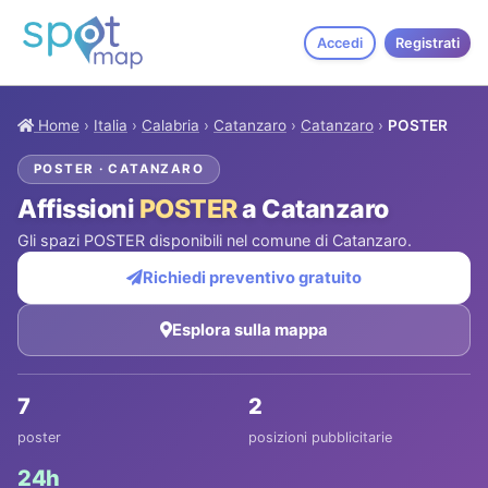
Accedi
Registrati
Home
›
Italia
›
Calabria
›
Catanzaro
›
Catanzaro
›
POSTER
POSTER · CATANZARO
Affissioni
POSTER
a Catanzaro
Gli spazi POSTER disponibili nel comune di Catanzaro.
Richiedi preventivo gratuito
Esplora sulla mappa
7
2
poster
posizioni pubblicitarie
24h