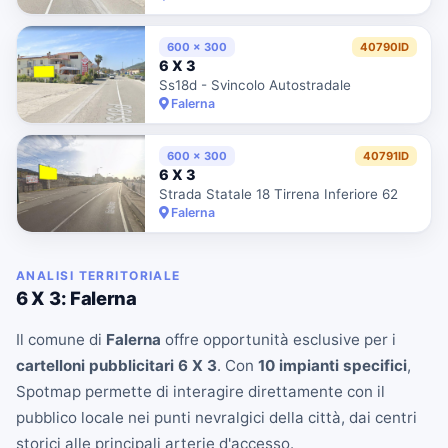
600 x 300
40790ID
6 X 3
Ss18d - Svincolo Autostradale
Falerna
600 x 300
40791ID
6 X 3
Strada Statale 18 Tirrena Inferiore 62
Falerna
ANALISI TERRITORIALE
6 X 3: Falerna
Il comune di
Falerna
offre opportunità esclusive per i
cartelloni pubblicitari 6 X 3
. Con
10 impianti specifici
,
Spotmap permette di interagire direttamente con il
pubblico locale nei punti nevralgici della città, dai centri
storici alle principali arterie d'accesso.