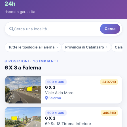
24h
risposta garantita
Cerca
Cerca una località…
Tutte le tipologie a Falerna
Provincia di Catanzaro
Calabr
8 POSIZIONI · 10 IMPIANTI
6 X 3 a Falerna
600 x 300
34077ID
6 X 3
Viale Aldo Moro
Falerna
600 x 300
34081ID
6 X 3
69 Ss 18 Tirrena Inferiore