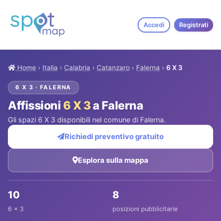
Accedi
Registrati
Home
›
Italia
›
Calabria
›
Catanzaro
›
Falerna
›
6 X 3
6 X 3 · FALERNA
Affissioni
6 X 3
a Falerna
Gli spazi 6 X 3 disponibili nel comune di Falerna.
Richiedi preventivo gratuito
Esplora sulla mappa
10
8
6 x 3
posizioni pubblicitarie