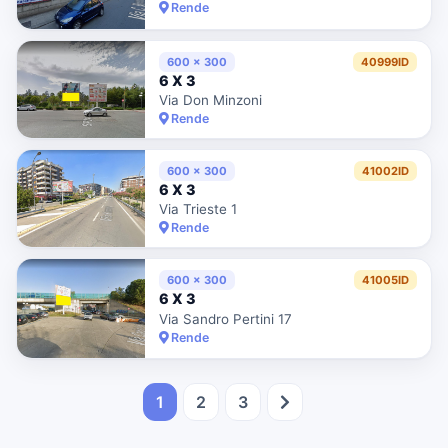
Rende
600 x 300
40999ID
6 X 3
Via Don Minzoni
Rende
600 x 300
41002ID
6 X 3
Via Trieste 1
Rende
600 x 300
41005ID
6 X 3
Via Sandro Pertini 17
Rende
1
2
3