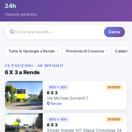
24h
risposta garantita
Cerca
Cerca una località…
Tutte le tipologie a Rende
Provincia di Cosenza
Calabria
25 POSIZIONI · 48 IMPIANTI
6 X 3 a Rende
600 x 300
30192ID
6 X 3
Via Michele Sorrenti 1
Rende
600 x 300
30193ID
6 X 3
Strada Statale 107 Silana Crotonese 24