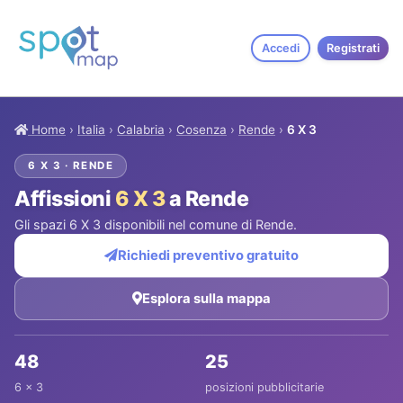
Accedi
Registrati
Home
›
Italia
›
Calabria
›
Cosenza
›
Rende
›
6 X 3
6 X 3 · RENDE
Affissioni
6 X 3
a Rende
Gli spazi 6 X 3 disponibili nel comune di Rende.
Richiedi preventivo gratuito
Esplora sulla mappa
48
25
6 x 3
posizioni pubblicitarie