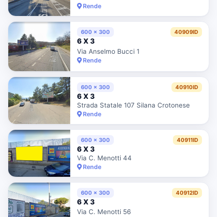
Rende
600 x 300
40909ID
6 X 3
Via Anselmo Bucci 1
Rende
600 x 300
40910ID
6 X 3
Strada Statale 107 Silana Crotonese
Rende
600 x 300
40911ID
6 X 3
Via C. Menotti 44
Rende
600 x 300
40912ID
6 X 3
Via C. Menotti 56