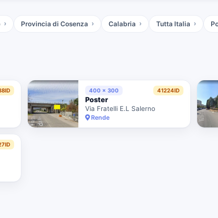
e
Provincia di Cosenza
Calabria
Tutta Italia
Po
88ID
400 x 300
41224ID
Poster
Via Fratelli E.L Salerno
Rende
27ID