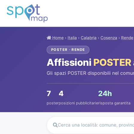
Home
›
Italia
›
Calabria
›
Cosenza
›
Rende
POSTER · RENDE
Affissioni
POSTER
Gli spazi POSTER disponibili nel comu
7
4
24h
poster
posizioni pubblicitarie
risposta garantita
Cerca una località: comune, provin