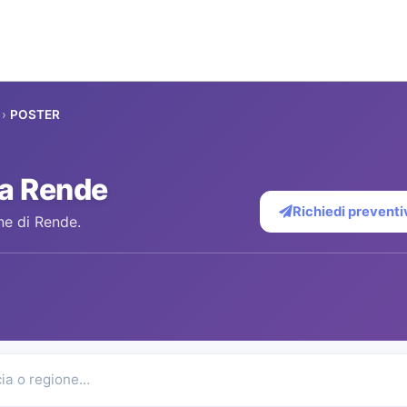
›
POSTER
a Rende
Richiedi preventi
ne di Rende.
cia o regione…