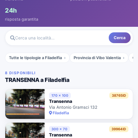
24h
risposta garantita
Cerca
Cerca una località…
Tutte le tipologie a Filadelfia
Provincia di Vibo Valentia
Ca
8 DISPONIBILI
TRANSENNA a Filadelfia
170 x 100
38765ID
Transenna
Via Antonio Gramsci 132
Filadelfia
300 x 70
39964ID
Transenna