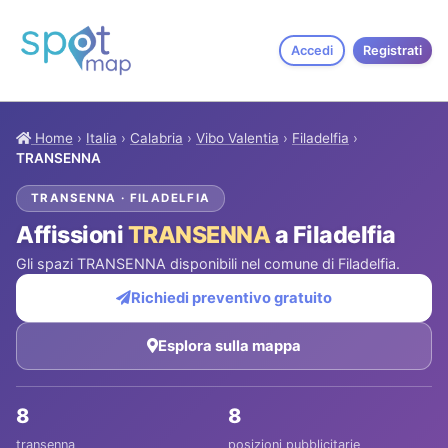
Accedi
Registrati
Home
›
Italia
›
Calabria
›
Vibo Valentia
›
Filadelfia
›
TRANSENNA
TRANSENNA · FILADELFIA
Affissioni
TRANSENNA
a Filadelfia
Gli spazi TRANSENNA disponibili nel comune di Filadelfia.
Richiedi preventivo gratuito
Esplora sulla mappa
8
8
transenna
posizioni pubblicitarie