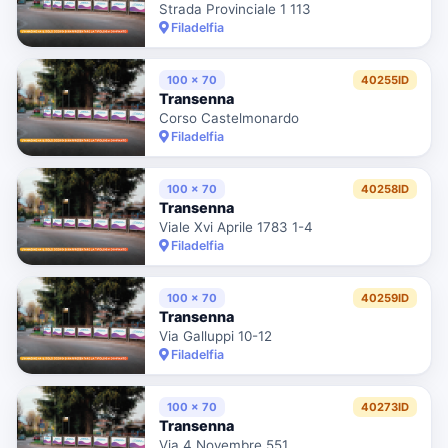
Strada Provinciale 1 113
Filadelfia
100 x 70
40255ID
Transenna
Corso Castelmonardo
Filadelfia
100 x 70
40258ID
Transenna
Viale Xvi Aprile 1783 1-4
Filadelfia
100 x 70
40259ID
Transenna
Via Galluppi 10-12
Filadelfia
100 x 70
40273ID
Transenna
Via 4 Novembre 551