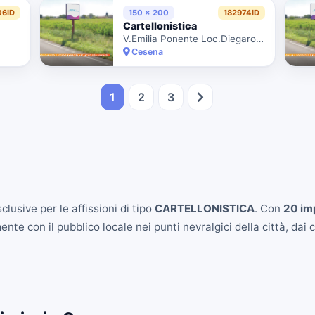
06ID
150 x 200
182974ID
Cartellonistica
V.Emilia Ponente Loc.Diegaro Km.33+080dx
Cesena
1
2
3
lusive per le affissioni di tipo
CARTELLONISTICA
. Con
20 imp
e con il pubblico locale nei punti nevralgici della città, dai ce