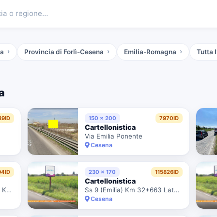
cia o regione…
na
Provincia di Forlì-Cesena
Emilia-Romagna
Tutta I
a
39ID
150 x 200
7970ID
Cartellonistica
Via Emilia Ponente
Cesena
94ID
230 x 170
115826ID
Cartellonistica
Sp 140 Diegaro Sant'Egidio Km 0+050 Lato Destro
Ss 9 (Emilia) Km 32+663 Lato Destro
Cesena