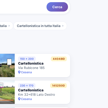
Cerca
talia
Cartellonistica
in tutta Italia
150 x 200
44048ID
Cartellonistica
Via Rubicone 185
Cesena
230 x 170
145250ID
Cartellonistica
Km 32+618 Lato Destro
Cesena