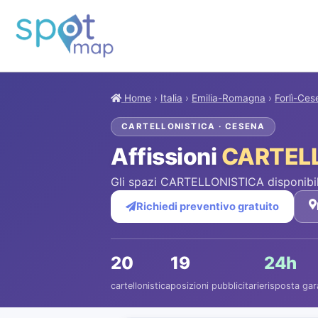
Home
›
Italia
›
Emilia-Romagna
›
Forlì-Ces
CARTELLONISTICA · CESENA
Affissioni
CARTEL
Gli spazi CARTELLONISTICA disponibil
Richiedi preventivo gratuito
20
19
24h
cartellonistica
posizioni pubblicitarie
risposta gar