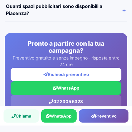
Quanti spazi pubblicitari sono disponibili a
Piacenza?
Pronto a partire con la tua
campagna?
Preventivo gratuito e senza impegno · risposta entro
24 ore
Richiedi preventivo
WhatsApp
02 2305 5323
Chiama
WhatsApp
Preventivo