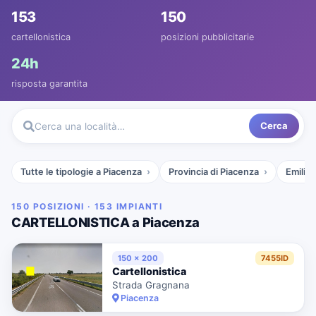
153
150
cartellonistica
posizioni pubblicitarie
24h
risposta garantita
Cerca
Cerca una località…
Tutte le tipologie a Piacenza
Provincia di Piacenza
Emilia
150 POSIZIONI · 153 IMPIANTI
CARTELLONISTICA a Piacenza
150 x 200
7455ID
Cartellonistica
Strada Gragnana
Piacenza