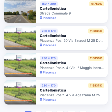
150 x 200
41759ID
Cartellonistica
Strada Comunale 9
Piacenza
230 x 170
115835ID
Cartellonistica
Piacenza Pos. 20 Via Einaudi M 25 Dopo Cs "Unes"
Piacenza
230 x 170
115836ID
Cartellonistica
Piacenza Posiz. 4 (Via I° Maggio Incrocio Con Via Einaudi)
Piacenza
230 x 170
115837ID
Cartellonistica
Piacenza Posiz. 4 Via Agazzana M 25 Dopo Indicazione Piacenza
Piacenza