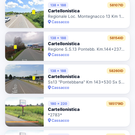
138 x 188
58107ID
Cartellonistica
Regionale Loc. Montegnacco 13 Km 144+262sx
Cassacco
138 x 188
58154ID
Cartellonistica
Regione S.S.13 Pontebb. Km.144+237sx 13 Km 144+237sx Centro Abitato Montegnacco
Cassacco
138 x 188
58260ID
Cartellonistica
Ss13 "Pontebbana" Km 143+530 Sx Ss13 "Pontebbana" Km 143+530 Sx
Cassacco
180 x 220
185179ID
Cartellonistica
*2783*
Cassacco