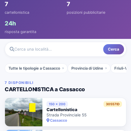
7
7
cartellonistica
posizioni pubblicitarie
24h
risposta garantita
Cerca
Cerca una località…
Tutte le tipologie a Cassacco
Provincia di Udine
Friuli-Ve
7 DISPONIBILI
CARTELLONISTICA a Cassacco
150 x 200
30557ID
Cartellonistica
Strada Provinciale 55
Cassacco