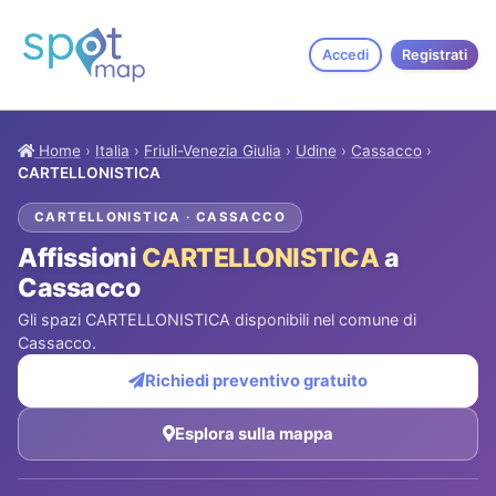
Accedi
Registrati
Home
›
Italia
›
Friuli-Venezia Giulia
›
Udine
›
Cassacco
›
CARTELLONISTICA
CARTELLONISTICA · CASSACCO
Affissioni
CARTELLONISTICA
a
Cassacco
Gli spazi CARTELLONISTICA disponibili nel comune di
Cassacco.
Richiedi preventivo gratuito
Esplora sulla mappa