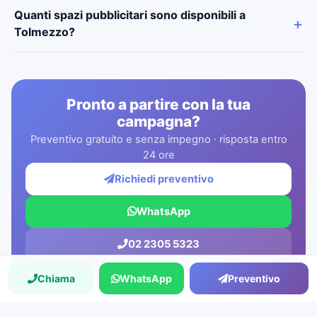
Quanti spazi pubblicitari sono disponibili a
Tolmezzo?
Pronto a partire con la tua
campagna?
Preventivo gratuito e senza impegno · risposta entro
24 ore
Richiedi preventivo
WhatsApp
02 2305 5323
Chiama
WhatsApp
Preventivo