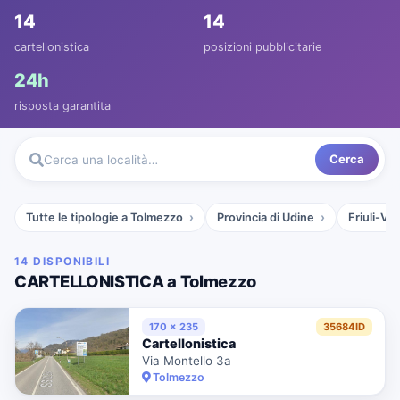
14
14
cartellonistica
posizioni pubblicitarie
24h
risposta garantita
Cerca
Cerca una località…
Tutte le tipologie a Tolmezzo
Provincia di Udine
Friuli-Ve
14 DISPONIBILI
CARTELLONISTICA a Tolmezzo
170 x 235
35684ID
Cartellonistica
Via Montello 3a
Tolmezzo