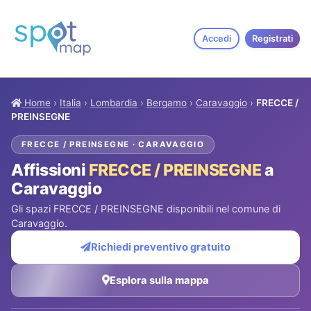
Accedi
Registrati
Home
›
Italia
›
Lombardia
›
Bergamo
›
Caravaggio
›
FRECCE /
PREINSEGNE
FRECCE / PREINSEGNE · CARAVAGGIO
Affissioni
FRECCE / PREINSEGNE
a
Caravaggio
Gli spazi FRECCE / PREINSEGNE disponibili nel comune di
Caravaggio.
Richiedi preventivo gratuito
Esplora sulla mappa