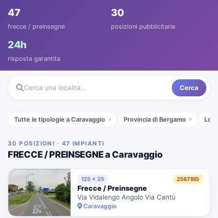
47
30
frecce / preinsegne
posizioni pubblicitarie
24h
risposta garantita
Cerca
Cerca una località…
Tutte le tipologie a Caravaggio
Provincia di Bergamo
Lom
30 POSIZIONI · 47 IMPIANTI
FRECCE / PREINSEGNE a Caravaggio
125 x 25
25878ID
Frecce / Preinsegne
Via Vidalengo Angolo Via Cantù
Caravaggio