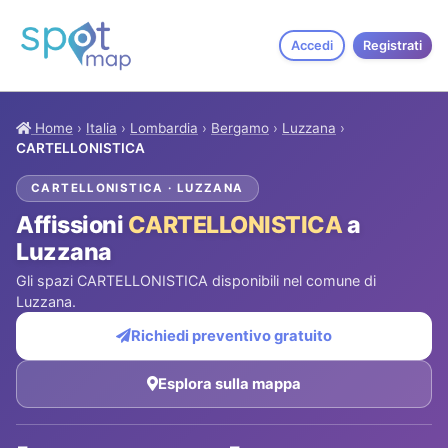
Accedi
Registrati
Home
›
Italia
›
Lombardia
›
Bergamo
›
Luzzana
›
CARTELLONISTICA
CARTELLONISTICA · LUZZANA
Affissioni
CARTELLONISTICA
a
Luzzana
Gli spazi CARTELLONISTICA disponibili nel comune di
Luzzana.
Richiedi preventivo gratuito
Esplora sulla mappa