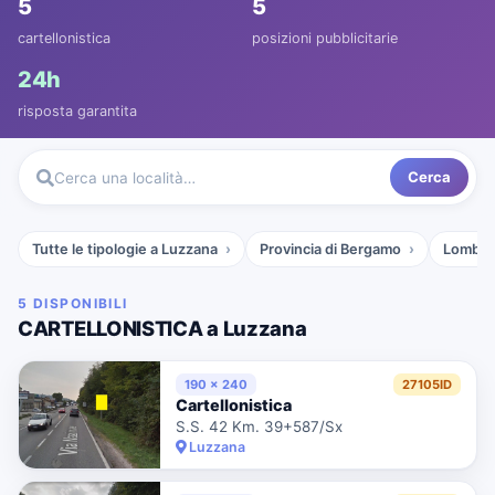
5
5
cartellonistica
posizioni pubblicitarie
24h
risposta garantita
Cerca
Cerca una località…
Tutte le tipologie a Luzzana
Provincia di Bergamo
Lombar
5 DISPONIBILI
CARTELLONISTICA a Luzzana
190 x 240
27105ID
Cartellonistica
S.S. 42 Km. 39+587/Sx
Luzzana