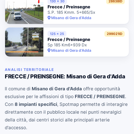
130 x 30
28638ID
Frecce / Preinsegne
S.P. 185 Kmm. 5+665/Sx
Misano di Gera d'Adda
125 x 25
299021ID
Frecce / Preinsegne
Sp 185 Km6+939 Dx
Misano di Gera d'Adda
ANALISI TERRITORIALE
FRECCE / PREINSEGNE: Misano di Gera d'Adda
Il comune di
Misano di Gera d'Adda
offre opportunità
esclusive per le affissioni di tipo
FRECCE / PREINSEGNE
.
Con
8 impianti specifici
, Spotmap permette di interagire
direttamente con il pubblico locale nei punti nevralgici
della città, dai centri storici alle principali arterie
d'accesso.