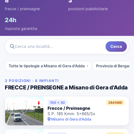
8
3
frecce / preinsegne
posizioni pubblicitarie
24h
risposta garantita
Cerca
Cerca una località…
Tutte le tipologie a Misano di Gera d'Adda
Provincia di Bergam
3 POSIZIONI · 8 IMPIANTI
FRECCE / PREINSEGNE a Misano di Gera d'Adda
100 x 30
28456ID
Frecce / Preinsegne
S.P. 185 Kmm. 5+665/Sx
Misano di Gera d'Adda