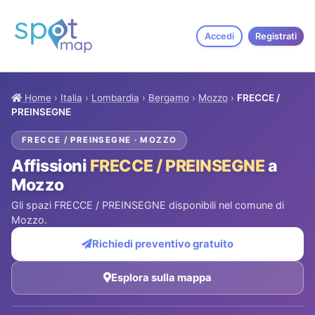
Accedi
Registrati
Home
›
Italia
›
Lombardia
›
Bergamo
›
Mozzo
›
FRECCE /
PREINSEGNE
FRECCE / PREINSEGNE · MOZZO
Affissioni
FRECCE / PREINSEGNE
a
Mozzo
Gli spazi FRECCE / PREINSEGNE disponibili nel comune di
Mozzo.
Richiedi preventivo gratuito
Esplora sulla mappa