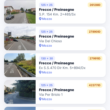
125 x 25
26128ID
Frecce / Preinsegne
S.P. 154 Km. 2+465/Sx
Mozzo
125 x 25
27890ID
Frecce / Preinsegne
Via Del Chioso
Mozzo
130 x 30
27991ID
Frecce / Preinsegne
Ex S.S.470 Dir Km. 5+894/Dx
Mozzo
125 x 25
42377ID
Frecce / Preinsegne
Via Per Briolo 1
Mozzo