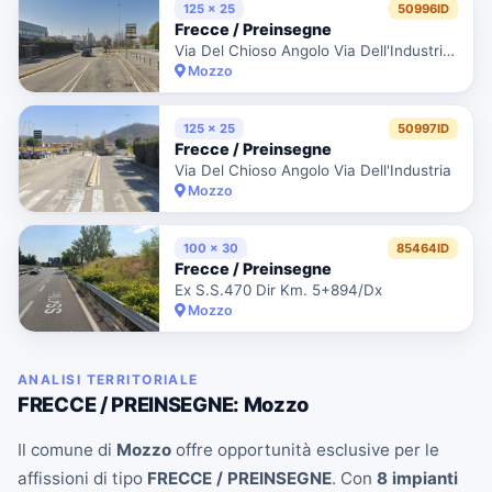
125 x 25
50996ID
Frecce / Preinsegne
Via Del Chioso Angolo Via Dell'Industria 1
Mozzo
125 x 25
50997ID
Frecce / Preinsegne
Via Del Chioso Angolo Via Dell'Industria
Mozzo
100 x 30
85464ID
Frecce / Preinsegne
Ex S.S.470 Dir Km. 5+894/Dx
Mozzo
ANALISI TERRITORIALE
FRECCE / PREINSEGNE: Mozzo
Il comune di
Mozzo
offre opportunità esclusive per le
affissioni di tipo
FRECCE / PREINSEGNE
. Con
8 impianti