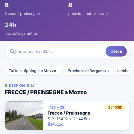
8
8
frecce / preinsegne
posizioni pubblicitarie
24h
risposta garantita
Cerca
Cerca una località…
Tutte le tipologie a Mozzo
Provincia di Bergamo
Lombard
8 DISPONIBILI
FRECCE / PREINSEGNE a Mozzo
125 x 25
25453ID
Frecce / Preinsegne
S.P. 154 Km. 2+445dx
Mozzo