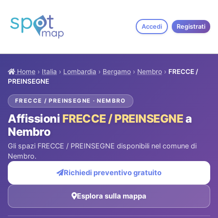
Accedi
Registrati
Home
›
Italia
›
Lombardia
›
Bergamo
›
Nembro
›
FRECCE /
PREINSEGNE
FRECCE / PREINSEGNE · NEMBRO
Affissioni
FRECCE / PREINSEGNE
a
Nembro
Gli spazi FRECCE / PREINSEGNE disponibili nel comune di
Nembro.
Richiedi preventivo gratuito
Esplora sulla mappa