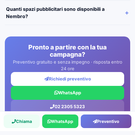
Quanti spazi pubblicitari sono disponibili a
Nembro?
Pronto a partire con la tua
campagna?
Preventivo gratuito e senza impegno · risposta entro
24 ore
Richiedi preventivo
WhatsApp
02 2305 5323
Chiama
WhatsApp
Preventivo