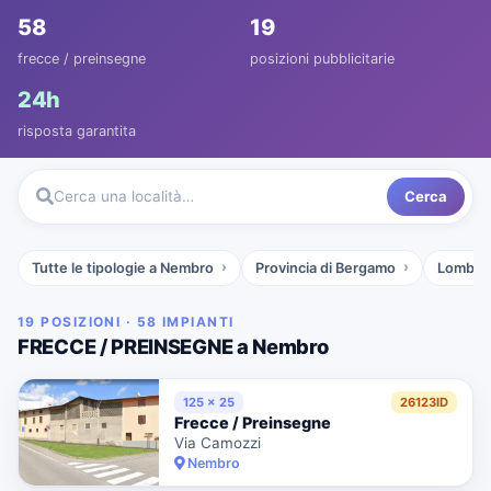
58
19
frecce / preinsegne
posizioni pubblicitarie
24h
risposta garantita
Cerca
Cerca una località…
Tutte le tipologie a Nembro
Provincia di Bergamo
Lombar
19 POSIZIONI · 58 IMPIANTI
FRECCE / PREINSEGNE a Nembro
125 x 25
26123ID
Frecce / Preinsegne
Via Camozzi
Nembro