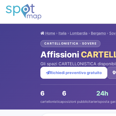
Home
›
Italia
›
Lombardia
›
Bergamo
›
Sov
CARTELLONISTICA · SOVERE
Affissioni
CARTEL
Gli spazi CARTELLONISTICA disponibil
Richiedi preventivo gratuito
6
6
24h
cartellonistica
posizioni pubblicitarie
risposta gar