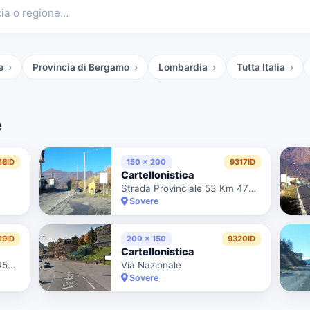
cia o regione…
e
Provincia di Bergamo
Lombardia
Tutta Italia
e
16ID
150 x 200
9317ID
Cartellonistica
Strada Provinciale 53 Km 47+290 Sx
Sovere
19ID
200 x 150
9320ID
Cartellonistica
Strada Provinciale 53 Km 45+685 Dx
Via Nazionale
Sovere