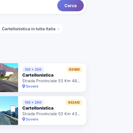
Cerca
Cartellonistica
in tutta Italia
150 x 200
9318ID
Cartellonistica
Strada Provinciale 53 Km 46+960 Dx
Sovere
150 x 200
9324ID
Cartellonistica
Strada Provinciale 53 Km 43+855 Dx
Sovere