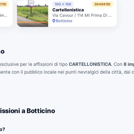
27ID
100 x 150
304941ID
Cartellonistica
Via Garibaldi G. / 186 Mt Prima Di Via Almici - Pos.157
Via Cavour / 114 Mt Prima Di Via Bazoli - Pos.208
Botticino
no
sclusive per le affissioni di tipo
CARTELLONISTICA
. Con
8 im
e con il pubblico locale nei punti nevralgici della città, dai ce
ssioni a Botticino
no?