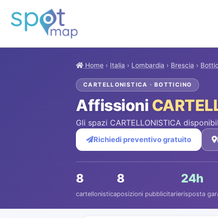
Home
›
Italia
›
Lombardia
›
Brescia
›
Botti
CARTELLONISTICA · BOTTICINO
Affissioni
CARTEL
Gli spazi CARTELLONISTICA disponibili
Richiedi preventivo gratuito
8
8
24h
cartellonistica
posizioni pubblicitarie
risposta gar