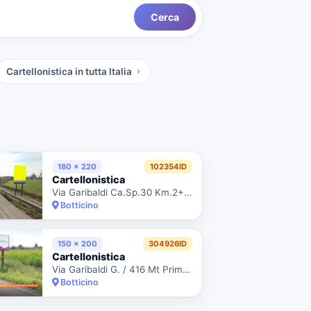
Cerca
Cartellonistica
in tutta Italia
180 x 220
102354ID
Cartellonistica
Via Garibaldi Ca.Sp.30 Km.2+580/Dx
Botticino
150 x 200
304926ID
Cartellonistica
Via Garibaldi G. / 416 Mt Prima Di Via Almici - Pos. 156
Botticino