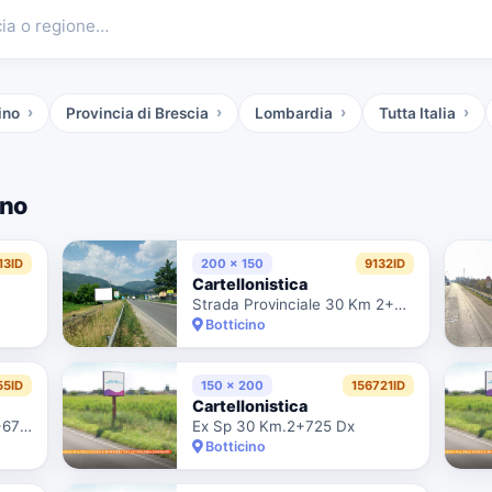
cia o regione…
ino
Provincia di Brescia
Lombardia
Tutta Italia
ino
13ID
200 x 150
9132ID
Cartellonistica
Strada Provinciale 30 Km 2+850 Dx
Botticino
55ID
150 x 200
156721ID
Cartellonistica
V.Garibaldi Ex Sp.30 Km.2+675 Dx
Ex Sp 30 Km.2+725 Dx
Botticino