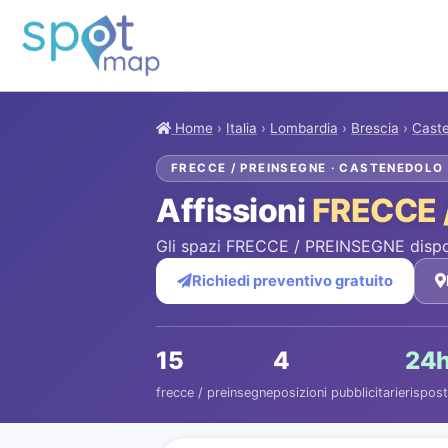
Home
›
Italia
›
Lombardia
›
Brescia
›
Cast
FRECCE / PREINSEGNE · CASTENEDOLO
Affissioni
FRECCE 
Gli spazi FRECCE / PREINSEGNE dispon
Richiedi preventivo gratuito
15
4
24
frecce / preinsegne
posizioni pubblicitarie
rispost