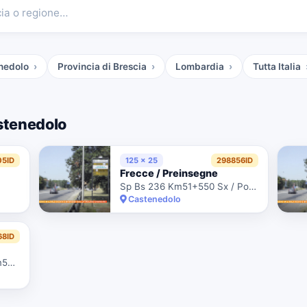
cia o regione…
enedolo
Provincia di Brescia
Lombardia
Tutta Italia
stenedolo
05ID
125 x 25
298856ID
Frecce / Preinsegne
Sp Bs 236 Km51+550 Sx / Pos.268
Castenedolo
68ID
Via Brescia / Sp Bs 236 Km54+450 Sx / Altezza Civ.37 - Pos.282