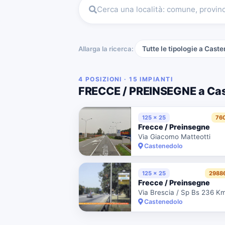
Cerca una località: comune, provin
Allarga la ricerca:
Tutte le tipologie a Cast
4 POSIZIONI · 15 IMPIANTI
FRECCE / PREINSEGNE a Ca
125 x 25
76
Frecce / Preinsegne
Via Giacomo Matteotti
Castenedolo
125 x 25
2988
Frecce / Preinsegne
Castenedolo