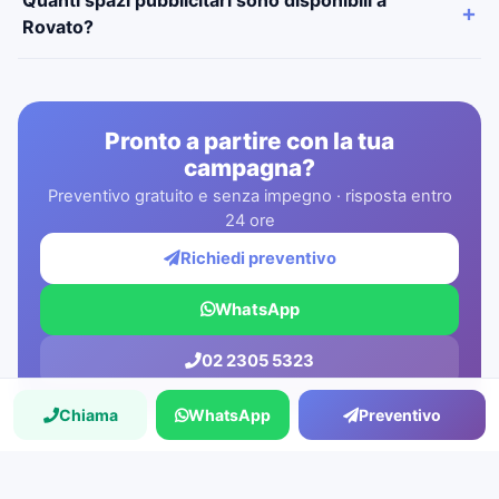
Rovato?
Pronto a partire con la tua
campagna?
Preventivo gratuito e senza impegno · risposta entro
24 ore
Richiedi preventivo
WhatsApp
02 2305 5323
Chiama
WhatsApp
Preventivo