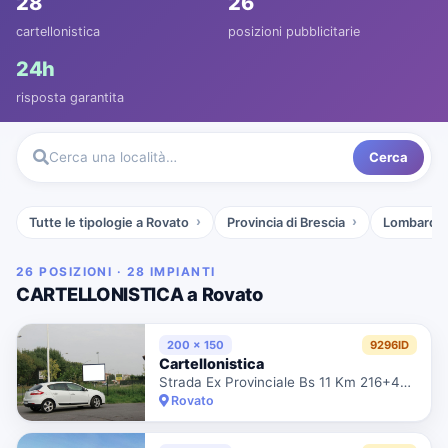
28
26
cartellonistica
posizioni pubblicitarie
24h
risposta garantita
Cerca
Cerca una località…
Tutte le tipologie a Rovato
Provincia di Brescia
Lombardia
26 POSIZIONI · 28 IMPIANTI
CARTELLONISTICA a Rovato
200 x 150
9296ID
Cartellonistica
Strada Ex Provinciale Bs 11 Km 216+400 Dx - Via Xxv Aprile
Rovato