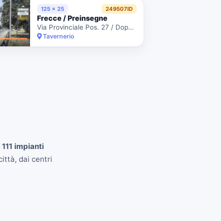
125 x 25
249507ID
Frecce / Preinsegne
Via Provinciale Pos. 27 / Dopo Civ 67 Fr Civ 73/A
Tavernerio
n
111 impianti
ittà, dai centri