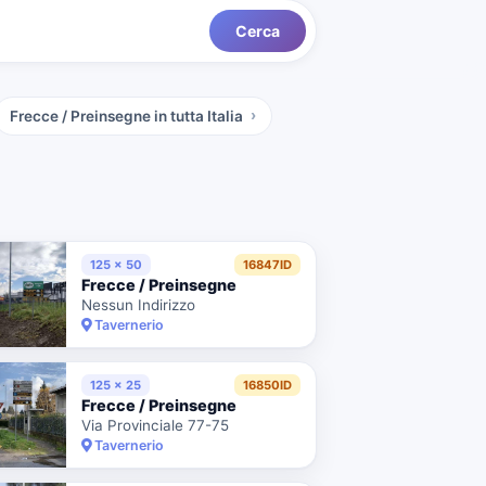
Cerca
Frecce / Preinsegne
in tutta Italia
125 x 50
16847ID
Frecce / Preinsegne
Nessun Indirizzo
Tavernerio
125 x 25
16850ID
Frecce / Preinsegne
Via Provinciale 77-75
Tavernerio