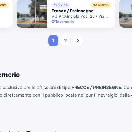
53ID
125 x 25
249501ID
Frecce / Preinsegne
Via Provinciale Pos. 26 / Via Moro Aldo
Tavernerio
1
2
rnerio
 esclusive per le affissioni di tipo
FRECCE / PREINSEGNE
. Co
 direttamente con il pubblico locale nei punti nevralgici della c