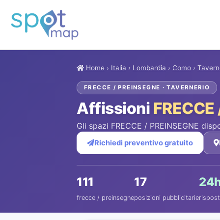
Home
›
Italia
›
Lombardia
›
Como
›
Tavern
FRECCE / PREINSEGNE · TAVERNERIO
Affissioni
FRECCE 
Gli spazi FRECCE / PREINSEGNE dispon
Richiedi preventivo gratuito
111
17
24
frecce / preinsegne
posizioni pubblicitarie
rispost