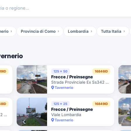
cia o regione…
nerio
Provincia di Como
Lombardia
Tutta Italia
ernerio
19ID
125 x 50
16846ID
Frecce / Preinsegne
Strada Provinciale Ex Ss342 Briantea
Tavernerio
48ID
125 x 25
16849ID
Frecce / Preinsegne
Strada Provinciale Ex Ss342 Briantea
Viale Lombardia
Tavernerio