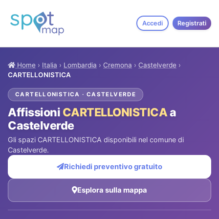
Accedi
Registrati
Home
›
Italia
›
Lombardia
›
Cremona
›
Castelverde
›
CARTELLONISTICA
CARTELLONISTICA · CASTELVERDE
Affissioni
CARTELLONISTICA
a
Castelverde
Gli spazi CARTELLONISTICA disponibili nel comune di
Castelverde.
Richiedi preventivo gratuito
Esplora sulla mappa