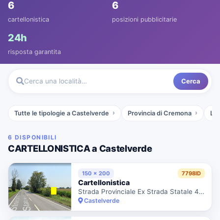
6
6
cartellonistica
posizioni pubblicitarie
24h
risposta garantita
Cerca
Cerca una località…
Tutte le tipologie a Castelverde
Provincia di Cremona
Lo
6 DISPONIBILI
CARTELLONISTICA a Castelverde
150 x 200
7798ID
Cartellonistica
Strada Provinciale Ex Strada Statale 415 Paullese
Castelverde