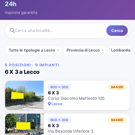
24h
risposta garantita
Cerca
Cerca una località…
Tutte le tipologie a Lecco
Provincia di Lecco
Lombardia
8 POSIZIONI · 9 IMPIANTI
6 X 3 a Lecco
600 x 300
9445ID
6 X 3
Corso Giacomo Matteotti 105
Lecco
600 x 300
9446ID
6 X 3
Via Besonda Inferiore 3