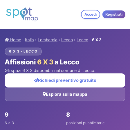
Accedi
Registrati
Home
›
Italia
›
Lombardia
›
Lecco
›
Lecco
›
6 X 3
6 X 3 · LECCO
Affissioni
6 X 3
a Lecco
Gli spazi 6 X 3 disponibili nel comune di Lecco.
Richiedi preventivo gratuito
Esplora sulla mappa
9
8
6 x 3
posizioni pubblicitarie