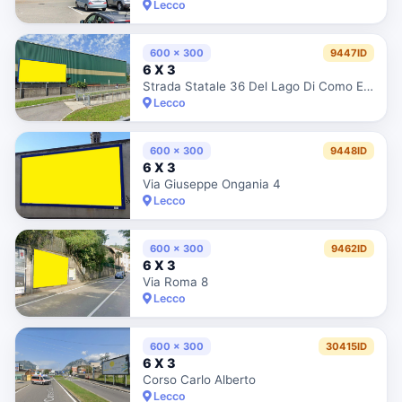
Lecco
600 x 300
9447ID
6 X 3
Strada Statale 36 Del Lago Di Como E Dello Spluga
Lecco
600 x 300
9448ID
6 X 3
Via Giuseppe Ongania 4
Lecco
600 x 300
9462ID
6 X 3
Via Roma 8
Lecco
600 x 300
30415ID
6 X 3
Corso Carlo Alberto
Lecco