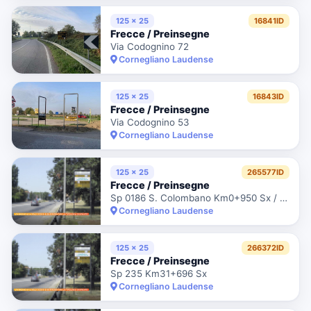
125 x 25
16841ID
Frecce / Preinsegne
Via Codognino 72
Cornegliano Laudense
125 x 25
16843ID
Frecce / Preinsegne
Via Codognino 53
Cornegliano Laudense
125 x 25
265577ID
Frecce / Preinsegne
Sp 0186 S. Colombano Km0+950 Sx / Loc. Muzza
Cornegliano Laudense
125 x 25
266372ID
Frecce / Preinsegne
Sp 235 Km31+696 Sx
Cornegliano Laudense