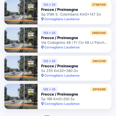
125 x 25
279874ID
Frecce / Preinsegne
Sp 0186 S. Colombano Km0+147 Dx
Cornegliano Laudense
125 x 25
289254ID
Frecce / Preinsegne
Via Codognino 48 / Fr Civ 48 Lt Parcheggio
Cornegliano Laudense
125 x 25
290221ID
Frecce / Preinsegne
Ss 235 Km30+380 Dx
Cornegliano Laudense
125 x 25
291083ID
Frecce / Preinsegne
Sp 186 Km0+250 Sx
Cornegliano Laudense