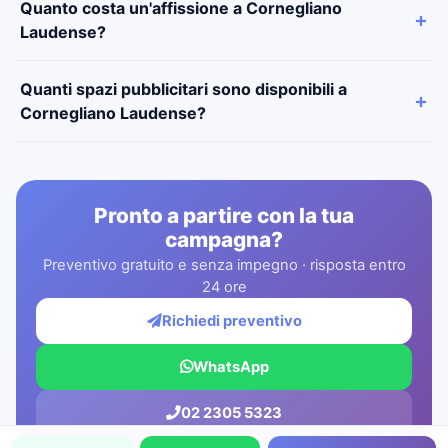
Quanto costa un'affissione a Cornegliano
Laudense?
Quanti spazi pubblicitari sono disponibili a
Cornegliano Laudense?
Pronto a partire con la tua
campagna?
Preventivo gratuito e senza impegno · risposta entro
24 ore
Richiedi preventivo
WhatsApp
02 2305 5323