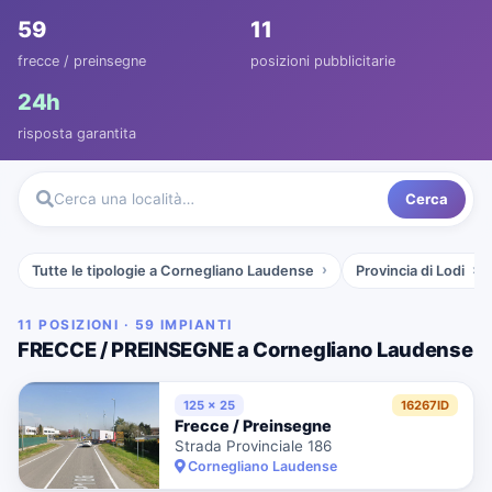
59
11
frecce / preinsegne
posizioni pubblicitarie
24h
risposta garantita
Cerca
Cerca una località…
Tutte le tipologie a Cornegliano Laudense
Provincia di Lodi
11 POSIZIONI · 59 IMPIANTI
FRECCE / PREINSEGNE a Cornegliano Laudense
125 x 25
16267ID
Frecce / Preinsegne
Strada Provinciale 186
Cornegliano Laudense