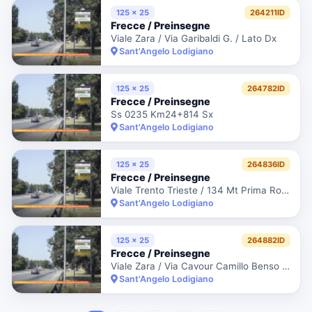
125 x 25
264211ID
Frecce / Preinsegne
Viale Zara / Via Garibaldi G. / Lato Dx
Sant'Angelo Lodigiano
125 x 25
264782ID
Frecce / Preinsegne
Ss 0235 Km24+814 Sx
Sant'Angelo Lodigiano
125 x 25
264836ID
Frecce / Preinsegne
Viale Trento Trieste / 134 Mt Prima Rotatoria Con Via Francesco Cortese (
Sant'Angelo Lodigiano
125 x 25
264882ID
Frecce / Preinsegne
Viale Zara / Via Cavour Camillo Benso / Rotatoria Tang.
Sant'Angelo Lodigiano