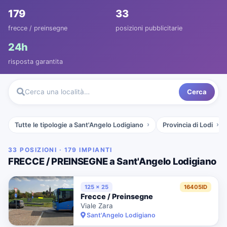
179
33
frecce / preinsegne
posizioni pubblicitarie
24h
risposta garantita
Cerca
Cerca una località…
Tutte le tipologie a Sant'Angelo Lodigiano
Provincia di Lodi
33 POSIZIONI · 179 IMPIANTI
FRECCE / PREINSEGNE a Sant'Angelo Lodigiano
125 x 25
16405ID
Frecce / Preinsegne
Viale Zara
Sant'Angelo Lodigiano