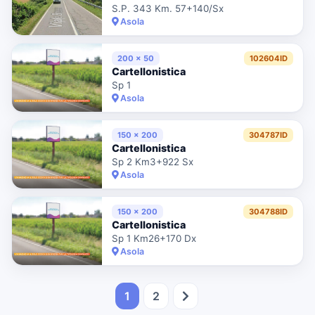
S.P. 343 Km. 57+140/Sx
Asola
200 x 50
102604ID
Cartellonistica
Sp 1
Asola
150 x 200
304787ID
Cartellonistica
Sp 2 Km3+922 Sx
Asola
150 x 200
304788ID
Cartellonistica
Sp 1 Km26+170 Dx
Asola
1
2