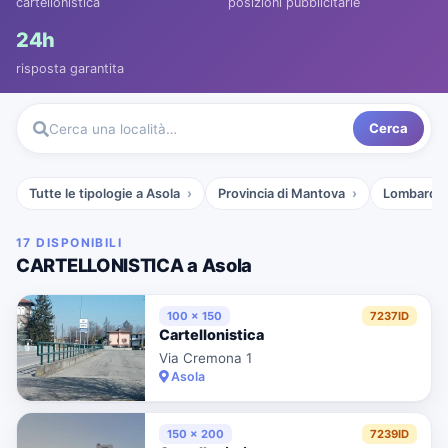
cartellonistica
posizioni pubblicitarie
24h
risposta garantita
Cerca
Cerca una località…
Tutte le tipologie a Asola
Provincia di Mantova
Lombardia
17 DISPONIBILI
CARTELLONISTICA a Asola
100 x 150
7237ID
Cartellonistica
Via Cremona 1
Asola
150 x 200
7239ID