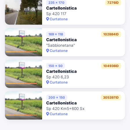
235 x 170
7276ID
Cartellonistica
Sp 420 117
Curtatone
169 x 118
102884ID
Cartellonistica
"Sabbionetana"
Curtatone
150 x 50
104936ID
Cartellonistica
Sp 420 6,23
Curtatone
200 x 150
305397ID
Cartellonistica
Sp 420 Km5+600 Sx
Curtatone