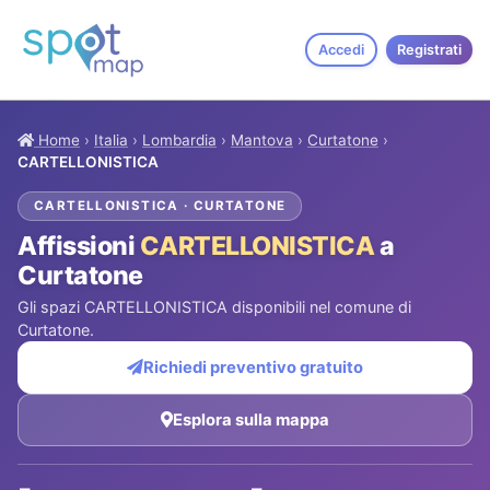
Accedi
Registrati
Home
›
Italia
›
Lombardia
›
Mantova
›
Curtatone
›
CARTELLONISTICA
CARTELLONISTICA · CURTATONE
Affissioni
CARTELLONISTICA
a
Curtatone
Gli spazi CARTELLONISTICA disponibili nel comune di
Curtatone.
Richiedi preventivo gratuito
Esplora sulla mappa