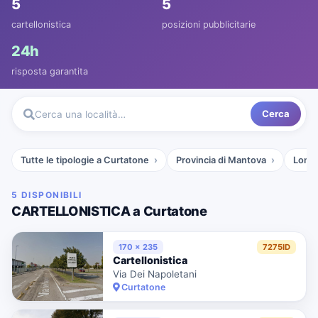
5
5
cartellonistica
posizioni pubblicitarie
24h
risposta garantita
Cerca
Cerca una località…
Tutte le tipologie a Curtatone
Provincia di Mantova
Lomb
5 DISPONIBILI
CARTELLONISTICA a Curtatone
170 x 235
7275ID
Cartellonistica
Via Dei Napoletani
Curtatone