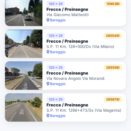
125 x 25
15903ID
Frecce / Preinsegne
Via Giacomo Matteotti
Bareggio
125 x 25
26554ID
Frecce / Preinsegne
S.P. 11 Km. 128+000/Dx (Via Milano)
Bareggio
125 x 25
26555ID
Frecce / Preinsegne
Via Novara Angolo Via Morandi
Bareggio
125 x 25
26587ID
Frecce / Preinsegne
S.P. 11 Km. 1266+473/Sx (Via Magenta)
Bareggio