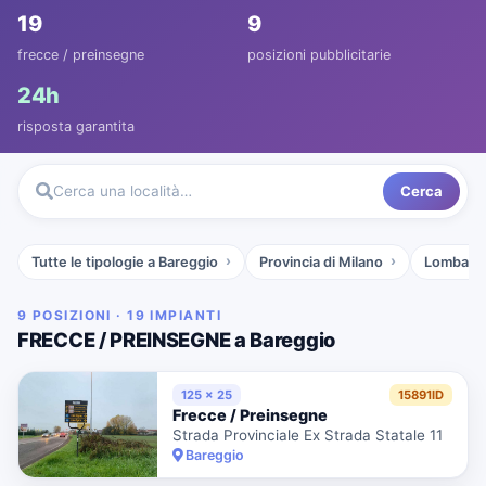
19
9
frecce / preinsegne
posizioni pubblicitarie
24h
risposta garantita
Cerca
Cerca una località…
Tutte le tipologie a Bareggio
Provincia di Milano
Lombardi
9 POSIZIONI · 19 IMPIANTI
FRECCE / PREINSEGNE a Bareggio
125 x 25
15891ID
Frecce / Preinsegne
Strada Provinciale Ex Strada Statale 11
Bareggio