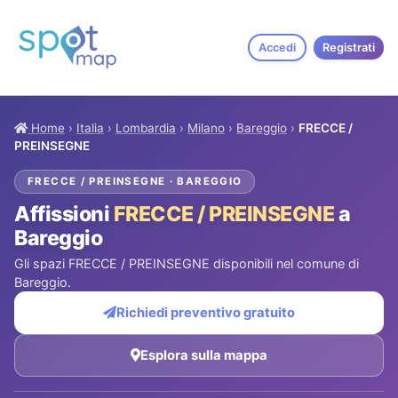
Accedi
Registrati
Home
›
Italia
›
Lombardia
›
Milano
›
Bareggio
›
FRECCE /
PREINSEGNE
FRECCE / PREINSEGNE · BAREGGIO
Affissioni
FRECCE / PREINSEGNE
a
Bareggio
Gli spazi FRECCE / PREINSEGNE disponibili nel comune di
Bareggio.
Richiedi preventivo gratuito
Esplora sulla mappa