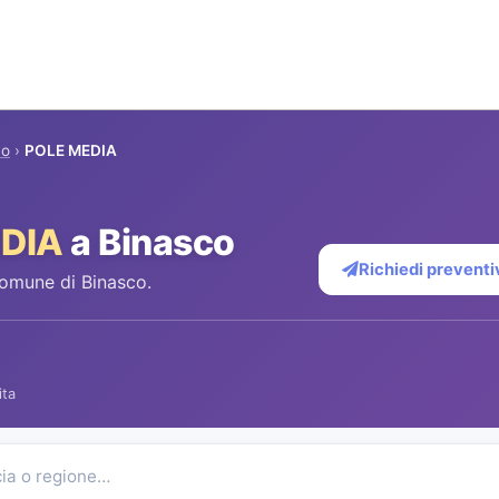
co
›
POLE MEDIA
DIA
a Binasco
Richiedi preventi
comune di Binasco.
ita
cia o regione…