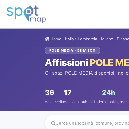
Home
›
Italia
›
Lombardia
›
Milano
›
Binas
POLE MEDIA · BINASCO
Affissioni
POLE ME
Gli spazi POLE MEDIA disponibili nel 
36
17
24h
pole media
posizioni pubblicitarie
risposta garant
Cerca una località: comune, provin