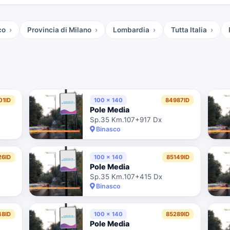
co
Provincia di Milano
Lombardia
Tutta Italia
01ID
100 x 140
84987ID
Pole Media
Sp.35 Km.107+917 Dx
Binasco
26ID
100 x 140
85149ID
Pole Media
Sp.35 Km.107+415 Dx
Binasco
48ID
100 x 140
85289ID
Pole Media