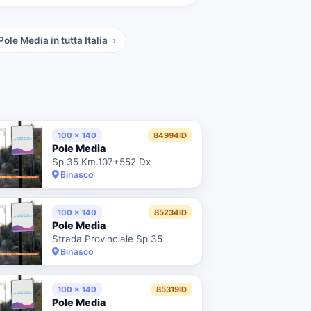
Pole Media
in tutta Italia
100 x 140
84994ID
Pole Media
Sp.35 Km.107+552 Dx
Binasco
100 x 140
85234ID
Pole Media
Strada Provinciale Sp 35
Binasco
100 x 140
85319ID
Pole Media