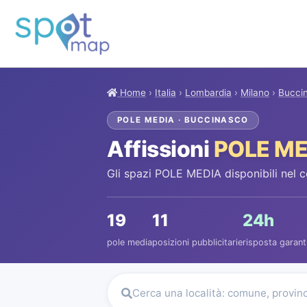
Home
›
Italia
›
Lombardia
›
Milano
›
Bucci
POLE MEDIA · BUCCINASCO
Affissioni
POLE ME
Gli spazi POLE MEDIA disponibili nel 
19
11
24h
pole media
posizioni pubblicitarie
risposta garant
Cerca una località: comune, provin