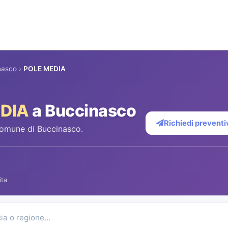
nasco
›
POLE MEDIA
DIA
a Buccinasco
Richiedi preventi
comune di Buccinasco.
ita
cia o regione…