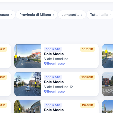
inasco
Provincia di Milano
Lombardia
Tutta Italia
02ID
100 x 140
10315ID
Pole Media
Viale Lomellina
Buccinasco
66ID
100 x 140
10370ID
Pole Media
Viale Lomellina 12
Buccinasco
64ID
100 x 140
13469ID
Pole Media