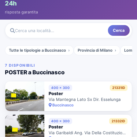
24h
risposta garantita
Cerca
Cerca una località…
Tutte le tipologie a Buccinasco
Provincia di Milano
Lomba
7 DISPONIBILI
POSTER a Buccinasco
400 x 300
21331ID
Poster
Via Mantegna Lato Sx Dir. Esselunga
Buccinasco
400 x 300
21332ID
Poster
Via Garibaldi Ang. Via Della Costituzione Dir. Via Mantegna