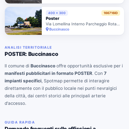
400 x 300
166716ID
Poster
Via Lomellina Interno Parcheggio Rotatoria Con Via Guido Rossa Lato Dx Dir. Centro Città
Buccinasco
ANALISI TERRITORIALE
POSTER: Buccinasco
Il comune di
Buccinasco
offre opportunità esclusive per i
manifesti pubblicitari in formato POSTER
. Con
7
impianti specifici
, Spotmap permette di interagire
direttamente con il pubblico locale nei punti nevralgici
della città, dai centri storici alle principali arterie
d'accesso.
GUIDA RAPIDA
Domande frequenti sulle affissioni a