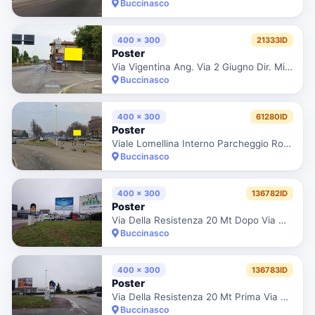
Buccinasco
400 x 300
21333ID
Poster
Via Vigentina Ang. Via 2 Giugno Dir. Milano
Buccinasco
400 x 300
61280ID
Poster
Viale Lomellina Interno Parcheggio Rotatoria Con Via Guido Rossa Dir. Centro Città 35
Buccinasco
400 x 300
136782ID
Poster
Via Della Resistenza 20 Mt Dopo Via Meucci Dir. Corsico
Buccinasco
400 x 300
136783ID
Poster
Via Della Resistenza 20 Mt Prima Via Meucci Lato Sx Dir. Assago
Buccinasco