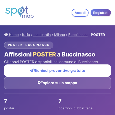
Accedi
Registrati
Home
›
Italia
›
Lombardia
›
Milano
›
Buccinasco
›
POSTER
POSTER · BUCCINASCO
Affissioni
POSTER
a Buccinasco
Gli spazi POSTER disponibili nel comune di Buccinasco.
Richiedi preventivo gratuito
Esplora sulla mappa
7
7
poster
posizioni pubblicitarie