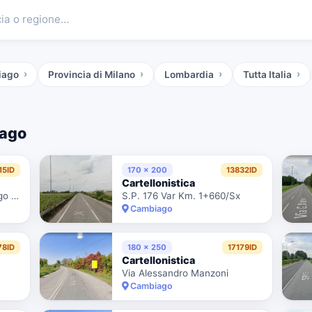
cia o regione…
biago
Provincia di Milano
Lombardia
Tutta Italia
ago
15ID
170 x 200
13832ID
Cartellonistica
Uscita Autostrada Cambiago / Cavenago
S.P. 176 Var Km. 1+660/Sx
Cambiago
78ID
180 x 250
17179ID
Cartellonistica
Via Alessandro Manzoni
Cambiago