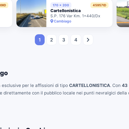
39ID
170 x 200
45957ID
Cartellonistica
S.P. 176 Var Km. 1+440/Dx
Cambiago
1
2
3
4
ago
esclusive per le affissioni di tipo
CARTELLONISTICA
. Con
43 
 direttamente con il pubblico locale nei punti nevralgici della c