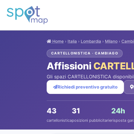
Home
›
Italia
›
Lombardia
›
Milano
›
Cambi
CARTELLONISTICA · CAMBIAGO
Affissioni
CARTEL
Gli spazi CARTELLONISTICA disponibi
Richiedi preventivo gratuito
43
31
24h
cartellonistica
posizioni pubblicitarie
risposta gar