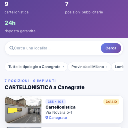
9
7
cartellonistica
posizioni pubblicitarie
24h
risposta garantita
Cerca
Cerca una località…
Tutte le tipologie a Canegrate
Provincia di Milano
Lombar
7 POSIZIONI · 9 IMPIANTI
CARTELLONISTICA a Canegrate
355 x 105
3414ID
Cartellonistica
Via Novara 5-1
Canegrate