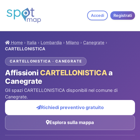
Accedi
Registrati
Home
›
Italia
›
Lombardia
›
Milano
›
Canegrate
›
CARTELLONISTICA
CARTELLONISTICA · CANEGRATE
Affissioni
CARTELLONISTICA
a
Canegrate
Gli spazi CARTELLONISTICA disponibili nel comune di
Canegrate.
Richiedi preventivo gratuito
Esplora sulla mappa