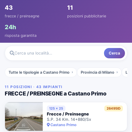
43
11
frecce / preinsegne
posizioni pubblicitarie
24h
risposta garantita
Cerca
Cerca una località…
Tutte le tipologie a Castano Primo
Provincia di Milano
Lom
11 POSIZIONI · 43 IMPIANTI
FRECCE / PREINSEGNE a Castano Primo
125 x 25
26495ID
Frecce / Preinsegne
S.P. 34 Km. 14+880/Sx
Castano Primo