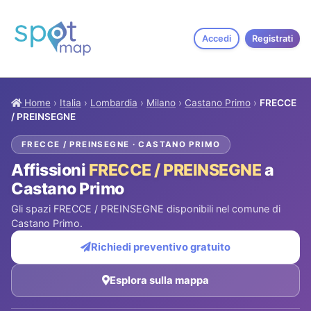
Accedi
Registrati
Home
›
Italia
›
Lombardia
›
Milano
›
Castano Primo
›
FRECCE
/ PREINSEGNE
FRECCE / PREINSEGNE · CASTANO PRIMO
Affissioni
FRECCE / PREINSEGNE
a
Castano Primo
Gli spazi FRECCE / PREINSEGNE disponibili nel comune di
Castano Primo.
Richiedi preventivo gratuito
Esplora sulla mappa