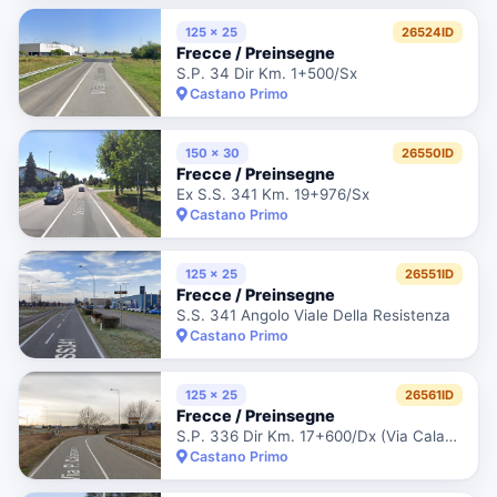
125 x 25
26524ID
Frecce / Preinsegne
S.P. 34 Dir Km. 1+500/Sx
Castano Primo
150 x 30
26550ID
Frecce / Preinsegne
Ex S.S. 341 Km. 19+976/Sx
Castano Primo
125 x 25
26551ID
Frecce / Preinsegne
S.S. 341 Angolo Viale Della Resistenza
Castano Primo
125 x 25
26561ID
Frecce / Preinsegne
S.P. 336 Dir Km. 17+600/Dx (Via Calamandrei)
Castano Primo