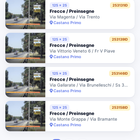
125 x 25
253131ID
Frecce / Preinsegne
Via Magenta / Via Trento
Castano Primo
125 x 25
253139ID
Frecce / Preinsegne
Via Vittorio Veneto 6 / Fr V Piave
Castano Primo
125 x 25
253146ID
Frecce / Preinsegne
Via Gallarate / Via Brunelleschi / Ss 341 Km. 19+830 Lato Dx
Castano Primo
125 x 25
253158ID
Frecce / Preinsegne
Via Monte Grappa / Via Bramante
Castano Primo