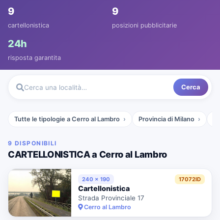
9
9
cartellonistica
posizioni pubblicitarie
24h
risposta garantita
Cerca
Cerca una località…
Tutte le tipologie a Cerro al Lambro
Provincia di Milano
L
9 DISPONIBILI
CARTELLONISTICA a Cerro al Lambro
240 x 190
17072ID
Cartellonistica
Strada Provinciale 17
Cerro al Lambro