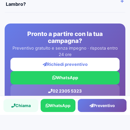
Lambro?
Pronto a partire con la tua
campagna?
Preventivo gratuito e senza impegno · risposta entro
24 ore
Richiedi preventivo
WhatsApp
02 2305 5323
Chiama
WhatsApp
Preventivo