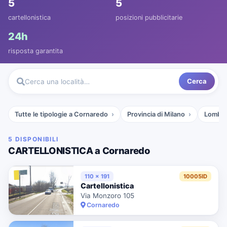
5
5
cartellonistica
posizioni pubblicitarie
24h
risposta garantita
Cerca
Cerca una località…
Tutte le tipologie a Cornaredo
Provincia di Milano
Lombar
5 DISPONIBILI
CARTELLONISTICA a Cornaredo
110 x 191
10005ID
Cartellonistica
Via Monzoro 105
Cornaredo