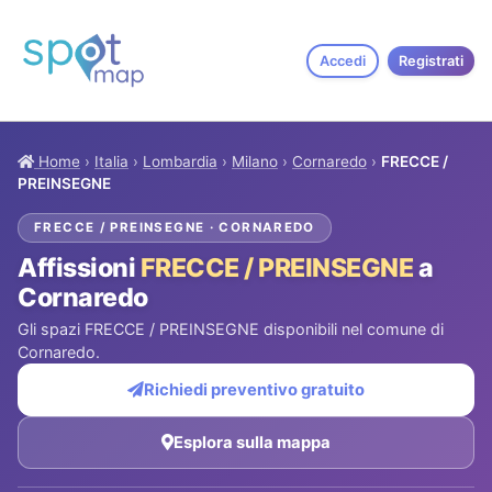
Accedi
Registrati
Home
›
Italia
›
Lombardia
›
Milano
›
Cornaredo
›
FRECCE /
PREINSEGNE
FRECCE / PREINSEGNE · CORNAREDO
Affissioni
FRECCE / PREINSEGNE
a
Cornaredo
Gli spazi FRECCE / PREINSEGNE disponibili nel comune di
Cornaredo.
Richiedi preventivo gratuito
Esplora sulla mappa