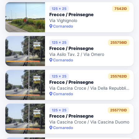
125 x 25
7542ID
Frecce / Preinsegne
Via Vighignolo
Cornaredo
125 x 25
255756ID
Frecce / Preinsegne
Via Asilo Tav. 2 / Via Omero
Cornaredo
125 x 25
255762ID
Frecce / Preinsegne
Via Cascina Croce / Via Della Repubblica / Lato Dx
Cornaredo
125 x 25
255770ID
Frecce / Preinsegne
Via Cascina Croce / Via Cascina Duomo
Cornaredo