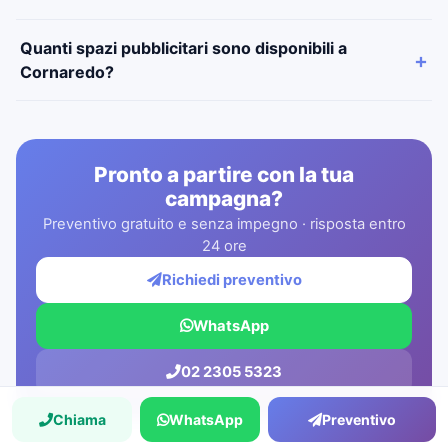
Quanti spazi pubblicitari sono disponibili a
Cornaredo?
Pronto a partire con la tua
campagna?
Preventivo gratuito e senza impegno · risposta entro
24 ore
Richiedi preventivo
WhatsApp
02 2305 5323
Chiama
WhatsApp
Preventivo