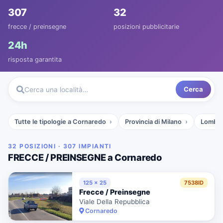
307
32
frecce / preinsegne
posizioni pubblicitarie
24h
risposta garantita
Cerca
Cerca una località…
Tutte le tipologie a Cornaredo
Provincia di Milano
Lombar
32 POSIZIONI · 307 IMPIANTI
FRECCE / PREINSEGNE a Cornaredo
125 x 25
7538ID
Frecce / Preinsegne
Viale Della Repubblica
Cornaredo