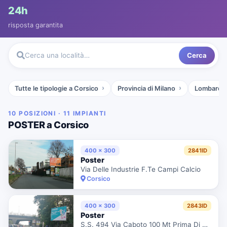
24h
risposta garantita
Cerca
Cerca una località…
Tutte le tipologie a Corsico
Provincia di Milano
Lombardia
10 POSIZIONI · 11 IMPIANTI
POSTER a Corsico
400 x 300
2841ID
Poster
Via Delle Industrie F.Te Campi Calcio
Corsico
400 x 300
2843ID
Poster
S.S. 494 Via Caboto 100 Mt Prima Di Via Della Liberazione Dir. Trezzano Sul Naviglio