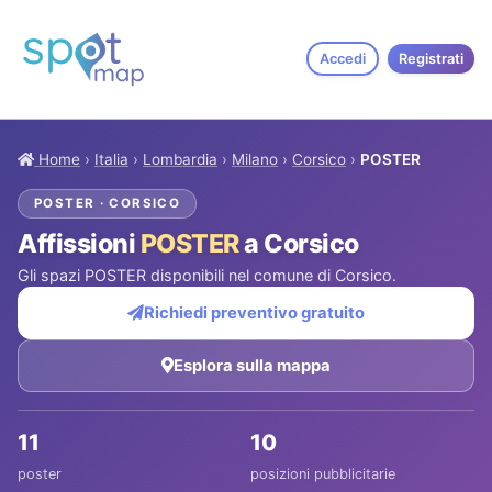
Accedi
Registrati
Home
›
Italia
›
Lombardia
›
Milano
›
Corsico
›
POSTER
POSTER · CORSICO
Affissioni
POSTER
a Corsico
Gli spazi POSTER disponibili nel comune di Corsico.
Richiedi preventivo gratuito
Esplora sulla mappa
11
10
poster
posizioni pubblicitarie