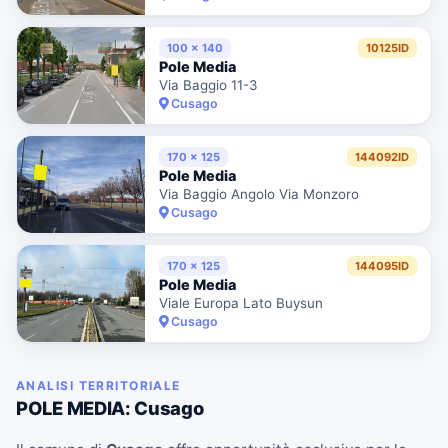
100 x 140
10125ID
Pole Media
Via Baggio 11-3
Cusago
170 x 125
144092ID
Pole Media
Via Baggio Angolo Via Monzoro
Cusago
170 x 125
144095ID
Pole Media
Viale Europa Lato Buysun
Cusago
ANALISI TERRITORIALE
POLE MEDIA: Cusago