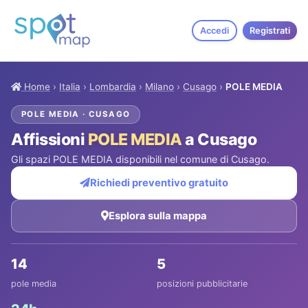
Accedi
Registrati
Home
›
Italia
›
Lombardia
›
Milano
›
Cusago
›
POLE MEDIA
POLE MEDIA · CUSAGO
Affissioni
POLE MEDIA
a Cusago
Gli spazi POLE MEDIA disponibili nel comune di Cusago.
Richiedi preventivo gratuito
Esplora sulla mappa
14
5
pole media
posizioni pubblicitarie