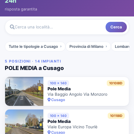
24h
risposta garantita
Cerca
Cerca una località…
Tutte le tipologie a Cusago
Provincia di Milano
Lombardia
5 POSIZIONI · 14 IMPIANTI
POLE MEDIA a Cusago
100 x 140
10108ID
Pole Media
Via Baggio Angolo Via Monzoro
Cusago
100 x 140
10118ID
Pole Media
Viale Europa Vicino Tourlè
Cusago