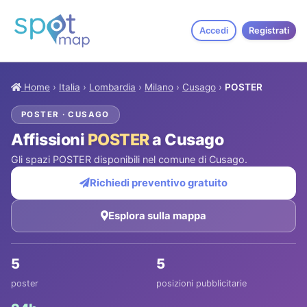
Accedi
Registrati
Home
›
Italia
›
Lombardia
›
Milano
›
Cusago
›
POSTER
POSTER · CUSAGO
Affissioni
POSTER
a Cusago
Gli spazi POSTER disponibili nel comune di Cusago.
Richiedi preventivo gratuito
Esplora sulla mappa
5
5
poster
posizioni pubblicitarie