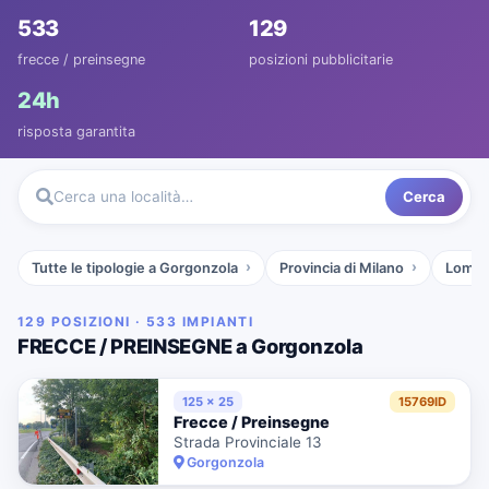
533
129
frecce / preinsegne
posizioni pubblicitarie
24h
risposta garantita
Cerca
Cerca una località…
Tutte le tipologie a Gorgonzola
Provincia di Milano
Lomba
129 POSIZIONI · 533 IMPIANTI
FRECCE / PREINSEGNE a Gorgonzola
125 x 25
15769ID
Frecce / Preinsegne
Strada Provinciale 13
Gorgonzola