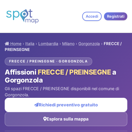
Accedi
Registrati
Home
›
Italia
›
Lombardia
›
Milano
›
Gorgonzola
›
FRECCE /
PREINSEGNE
FRECCE / PREINSEGNE · GORGONZOLA
Affissioni
FRECCE / PREINSEGNE
a
Gorgonzola
Gli spazi FRECCE / PREINSEGNE disponibili nel comune di
Gorgonzola.
Richiedi preventivo gratuito
Esplora sulla mappa