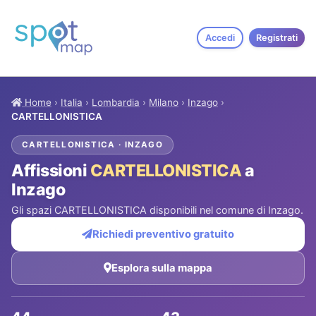
Accedi
Registrati
Home
›
Italia
›
Lombardia
›
Milano
›
Inzago
›
CARTELLONISTICA
CARTELLONISTICA · INZAGO
Affissioni
CARTELLONISTICA
a
Inzago
Gli spazi CARTELLONISTICA disponibili nel comune di Inzago.
Richiedi preventivo gratuito
Esplora sulla mappa