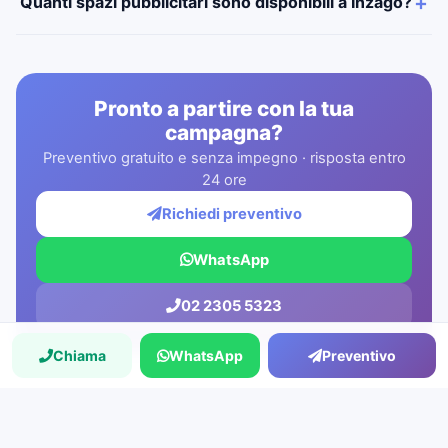
Quanti spazi pubblicitari sono disponibili a Inzago?
Pronto a partire con la tua
campagna?
Preventivo gratuito e senza impegno · risposta entro
24 ore
Richiedi preventivo
WhatsApp
02 2305 5323
Chiama
WhatsApp
Preventivo