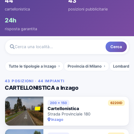
44
43
cartellonistica
posizioni pubblicitarie
24h
risposta garantita
Cerca
Cerca una località…
Tutte le tipologie a Inzago
Provincia di Milano
Lombardia
43 POSIZIONI · 44 IMPIANTI
CARTELLONISTICA a Inzago
200 x 150
6220ID
Cartellonistica
Strada Provinciale 180
Inzago