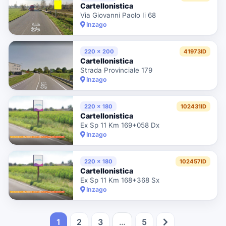
Cartellonistica
Via Giovanni Paolo Ii 68
Inzago
220 x 200
41973ID
Cartellonistica
Strada Provinciale 179
Inzago
220 x 180
102431ID
Cartellonistica
Ex Sp 11 Km 169+058 Dx
Inzago
220 x 180
102457ID
Cartellonistica
Ex Sp 11 Km 168+368 Sx
Inzago
1
2
3
…
5