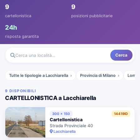
9
9
cartellonistica
posizioni pubblicitarie
24h
risposta garantita
Cerca
Cerca una località…
Tutte le tipologie a Lacchiarella
Provincia di Milano
Lomba
9 DISPONIBILI
CARTELLONISTICA a Lacchiarella
300 x 150
14419ID
Cartellonistica
Strada Provinciale 40
Lacchiarella