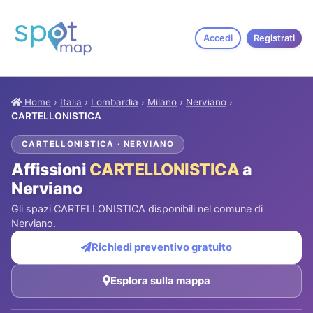
Accedi
Registrati
Home
›
Italia
›
Lombardia
›
Milano
›
Nerviano
›
CARTELLONISTICA
CARTELLONISTICA · NERVIANO
Affissioni
CARTELLONISTICA
a
Nerviano
Gli spazi CARTELLONISTICA disponibili nel comune di
Nerviano.
Richiedi preventivo gratuito
Esplora sulla mappa