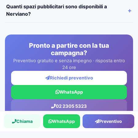
Quanti spazi pubblicitari sono disponibili a
Nerviano?
Pronto a partire con la tua
campagna?
Preventivo gratuito e senza impegno · risposta entro
24 ore
Richiedi preventivo
WhatsApp
02 2305 5323
Chiama
WhatsApp
Preventivo