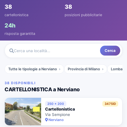
38
38
cartellonistica
posizioni pubblicitarie
24h
risposta garantita
Cerca
Cerca una località…
Tutte le tipologie a Nerviano
Provincia di Milano
Lombardi
38 DISPONIBILI
CARTELLONISTICA a Nerviano
250 x 200
3475ID
Cartellonistica
Via Sempione
Nerviano