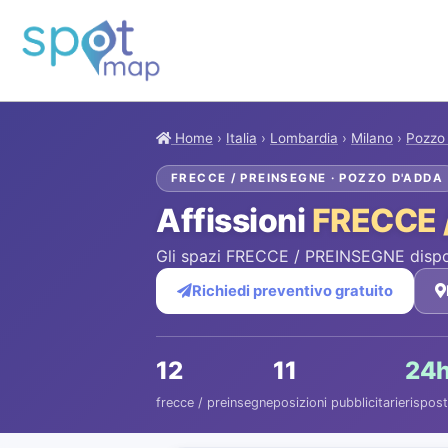
Home
›
Italia
›
Lombardia
›
Milano
›
Pozzo
FRECCE / PREINSEGNE · POZZO D'ADDA
Affissioni
FRECCE 
Gli spazi FRECCE / PREINSEGNE dispon
Richiedi preventivo gratuito
12
11
24
frecce / preinsegne
posizioni pubblicitarie
rispost