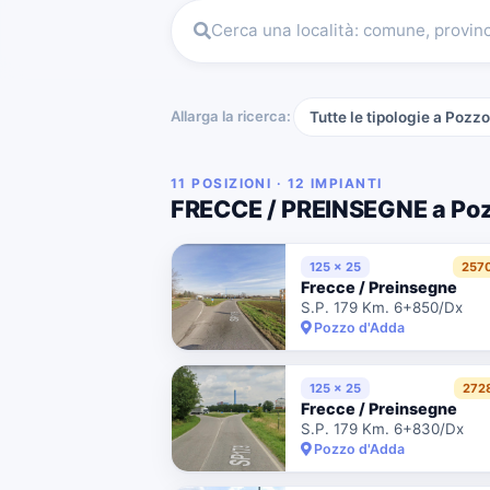
Cerca una località: comune, provin
Allarga la ricerca:
Tutte le tipologie a Pozz
11 POSIZIONI · 12 IMPIANTI
FRECCE / PREINSEGNE a Poz
125 x 25
257
Frecce / Preinsegne
S.P. 179 Km. 6+850/Dx
Pozzo d'Adda
125 x 25
272
Frecce / Preinsegne
S.P. 179 Km. 6+830/Dx
Pozzo d'Adda