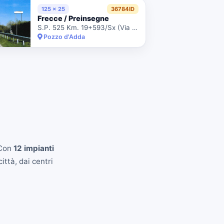
125 x 25
36784ID
Frecce / Preinsegne
S.P. 525 Km. 19+593/Sx (Via Roma)
Pozzo d'Adda
 Con
12 impianti
ittà, dai centri