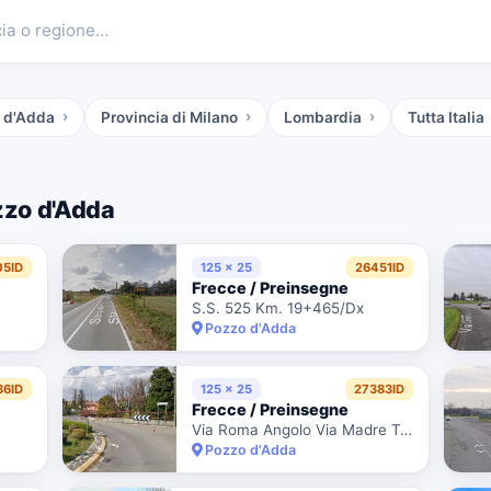
cia o regione…
o d'Adda
Provincia di Milano
Lombardia
Tutta Italia
zo d'Adda
05ID
125 x 25
26451ID
Frecce / Preinsegne
S.S. 525 Km. 19+465/Dx
Pozzo d'Adda
86ID
125 x 25
27383ID
Frecce / Preinsegne
Via Roma Angolo Via Madre Teresa Di Calcutta
Pozzo d'Adda