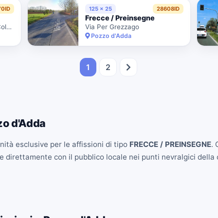
70ID
125 x 25
28608ID
Frecce / Preinsegne
Via Berlinguer Angolo Via Colombo
Via Per Grezzago
Pozzo d'Adda
1
2
zo d'Adda
ità esclusive per le affissioni di tipo
FRECCE / PREINSEGNE
.
 direttamente con il pubblico locale nei punti nevralgici della c