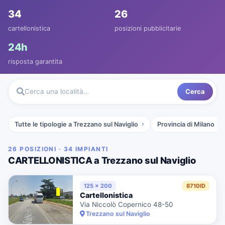
34
26
cartellonistica
posizioni pubblicitarie
24h
risposta garantita
Cerca
Cerca una località…
Tutte le tipologie a Trezzano sul Naviglio
Provincia di Milano
26 POSIZIONI · 34 IMPIANTI
CARTELLONISTICA a Trezzano sul Naviglio
125 x 200
8710ID
Cartellonistica
Via Niccolò Copernico 48-50
Trezzano sul Naviglio