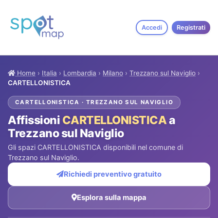
Accedi
Registrati
Home
›
Italia
›
Lombardia
›
Milano
›
Trezzano sul Naviglio
›
CARTELLONISTICA
CARTELLONISTICA · TREZZANO SUL NAVIGLIO
Affissioni
CARTELLONISTICA
a
Trezzano sul Naviglio
Gli spazi CARTELLONISTICA disponibili nel comune di
Trezzano sul Naviglio.
Richiedi preventivo gratuito
Esplora sulla mappa