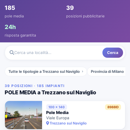
185
39
pole media
posizioni pubblicitarie
24h
risposta garantita
Cerca
Cerca una località…
Tutte le tipologie a Trezzano sul Naviglio
Provincia di Milano
39 POSIZIONI · 185 IMPIANTI
POLE MEDIA a Trezzano sul Naviglio
100 x 140
8988ID
Pole Media
Viale Europa
Trezzano sul Naviglio