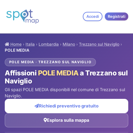
Accedi
Registrati
Home
›
Italia
›
Lombardia
›
Milano
›
Trezzano sul Naviglio
›
POLE MEDIA
POLE MEDIA · TREZZANO SUL NAVIGLIO
Affissioni
POLE MEDIA
a Trezzano sul
Naviglio
Gli spazi POLE MEDIA disponibili nel comune di Trezzano sul
Naviglio.
Richiedi preventivo gratuito
Esplora sulla mappa