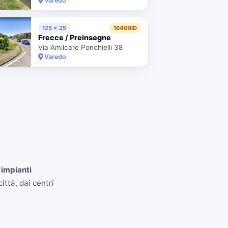
Varedo
125 x 25
16408ID
Frecce / Preinsegne
Via Amilcare Ponchielli 38
Varedo
 impianti
ittà, dai centri