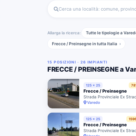
Cerca una località: comune, provin
Allarga la ricerca:
Tutte le tipologie a Vared
Frecce / Preinsegne
in tutta Italia
15 POSIZIONI · 26 IMPIANTI
FRECCE / PREINSEGNE a Va
125 x 25
78
Frecce / Preinsegne
Varedo
125 x 25
159
Frecce / Preinsegne