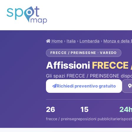
Home
›
Italia
›
Lombardia
›
Monza e della 
FRECCE / PREINSEGNE · VAREDO
Affissioni
FRECCE 
Gli spazi FRECCE / PREINSEGNE dispon
Richiedi preventivo gratuito
26
15
24
frecce / preinsegne
posizioni pubblicitarie
rispost