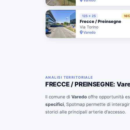
Varedo
125 x 25
161
Frecce / Preinsegne
Via Torino
Varedo
ANALISI TERRITORIALE
FRECCE / PREINSEGNE: Var
Il comune di
Varedo
offre opportunità esc
specifici
, Spotmap permette di interagire
storici alle principali arterie d'accesso.