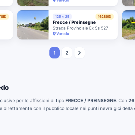
Varedo
78ID
125 x 25
16286ID
Frecce / Preinsegne
Strada Provinciale Ex Ss 527
Varedo
1
2
edo
lusive per le affissioni di tipo
FRECCE / PREINSEGNE
. Con
26
 direttamente con il pubblico locale nei punti nevralgici della c