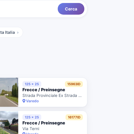
Cerca
ta Italia
125 x 25
15963ID
Frecce / Preinsegne
Strada Provinciale Ex Strada Statale 22
Varedo
125 x 25
16177ID
Frecce / Preinsegne
Via Terni