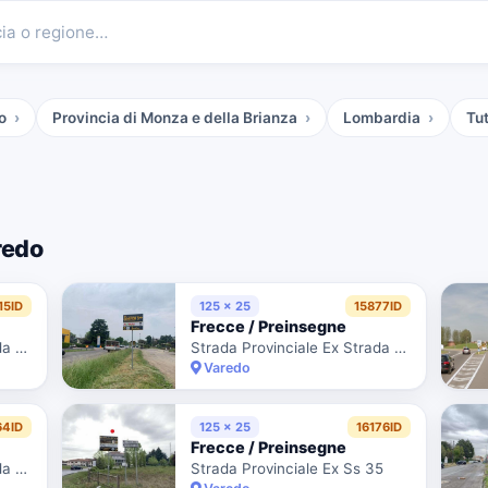
cia o regione…
o
Provincia di Monza e della Brianza
Lombardia
Tut
redo
15ID
125 x 25
15877ID
Frecce / Preinsegne
Strada Provinciale Ex Strada Statale 527 Bustese 164
Strada Provinciale Ex Strada Statale 7
Varedo
64ID
125 x 25
16176ID
Frecce / Preinsegne
Strada Provinciale Ex Strada Statale 527
Strada Provinciale Ex Ss 35