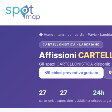
Home
›
Italia
›
Lombardia
›
Pavia
›
Landri
CARTELLONISTICA · LANDRIANO
Affissioni
CARTEL
Gli spazi CARTELLONISTICA disponibil
Richiedi preventivo gratuito
27
27
24h
cartellonistica
posizioni pubblicitarie
risposta gar