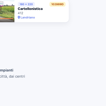
180 x 220
102869ID
Cartellonistica
412
Landriano
impianti
ittà, dai centri