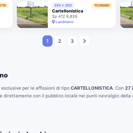
67ID
250 x 200
102868ID
Cartellonistica
Sp 412 9,839
Landriano
1
2
3
ano
esclusive per le affissioni di tipo
CARTELLONISTICA
. Con
27 
 direttamente con il pubblico locale nei punti nevralgici della c