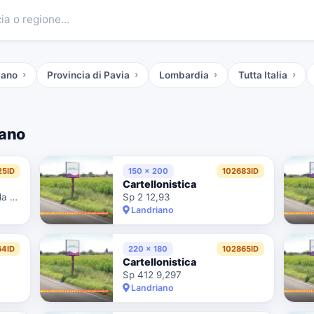
cia o regione…
iano
Provincia di Pavia
Lombardia
Tutta Italia
ano
25ID
150 x 200
102683ID
Cartellonistica
Strada Provinciale Ex Strada Statale 412 Della Val Tidone
Sp 2 12,93
Landriano
64ID
220 x 180
102865ID
Cartellonistica
Sp 412 9,297
Landriano