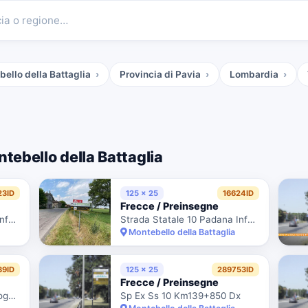
cia o regione…
bello della Battaglia
Provincia di Pavia
Lombardia
ebello della Battaglia
23ID
125 x 25
16624ID
Frecce / Preinsegne
Strada Statale 10 Padana Inferiore
Strada Statale 10 Padana Inferiore 135-129
Montebello della Battaglia
39ID
125 x 25
289753ID
Frecce / Preinsegne
Ss 10 Var Di Casteggio E Voghera Km0+070 Sx / Ctr. Anas 8/87391
Sp Ex Ss 10 Km139+850 Dx