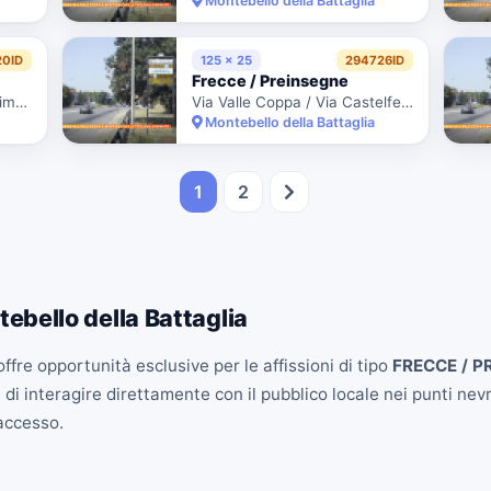
Montebello della Battaglia
20ID
125 x 25
294726ID
Frecce / Preinsegne
Via Dei Partigiani / 28 M Prima Di Via Valle Coppa
Via Valle Coppa / Via Castelfelice
Montebello della Battaglia
1
2
bello della Battaglia
ffre opportunità esclusive per le affissioni di tipo
FRECCE / P
i interagire direttamente con il pubblico locale nei punti nevra
'accesso.