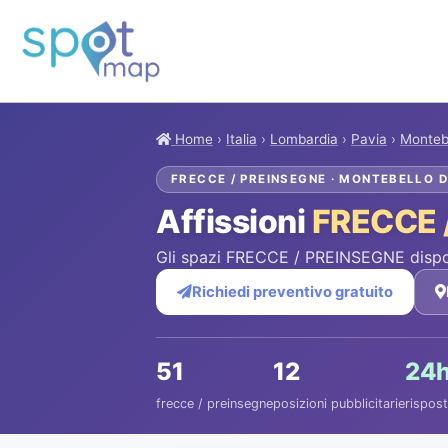
Home
›
Italia
›
Lombardia
›
Pavia
›
Montebe
FRECCE / PREINSEGNE · MONTEBELLO 
Affissioni
FRECCE 
Gli spazi FRECCE / PREINSEGNE disponi
Richiedi preventivo gratuito
51
12
24
frecce / preinsegne
posizioni pubblicitarie
rispost