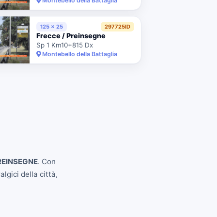
Montebello della Battaglia
125 x 25
297725ID
Frecce / Preinsegne
Sp 1 Km10+815 Dx
Montebello della Battaglia
REINSEGNE
. Con
lgici della città,