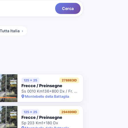
Cerca
Tutta Italia
125 x 25
278883ID
Frecce / Preinsegne
Ss 0010 Km136+800 Dx / Fr. C.Comm.Le Montebello Iper Dir. Casteggio
Montebello della Battaglia
125 x 25
294699ID
Frecce / Preinsegne
Sp 203 Km1+180 Dx