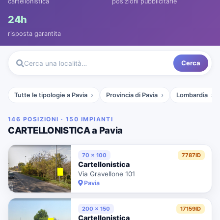
cartellonistica
posizioni pubblicitarie
24h
risposta garantita
Cerca
Cerca una località…
Tutte le tipologie a Pavia
Provincia di Pavia
Lombardia
146 POSIZIONI · 150 IMPIANTI
CARTELLONISTICA a Pavia
70 x 100
7787ID
Cartellonistica
Via Gravellone 101
Pavia
200 x 150
17159ID
Cartellonistica