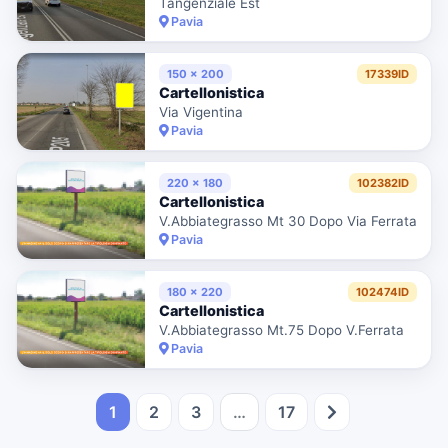
Tangenziale Est
Pavia
150 x 200
17339ID
Cartellonistica
Via Vigentina
Pavia
220 x 180
102382ID
Cartellonistica
V.Abbiategrasso Mt 30 Dopo Via Ferrata
Pavia
180 x 220
102474ID
Cartellonistica
V.Abbiategrasso Mt.75 Dopo V.Ferrata
Pavia
1
2
3
…
17